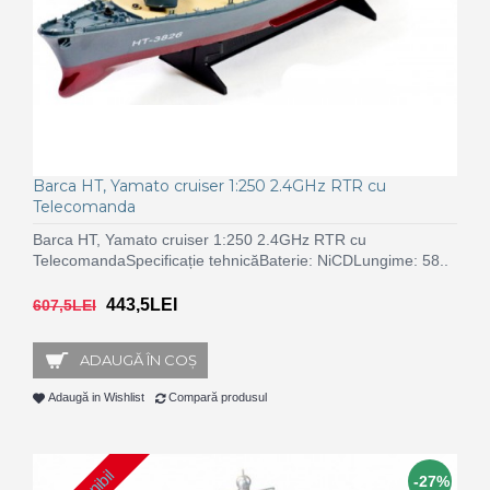
Barca HT, Yamato cruiser 1:250 2.4GHz RTR cu
Telecomanda
Barca HT, Yamato cruiser 1:250 2.4GHz RTR cu
TelecomandaSpecificație tehnicăBaterie: NiCDLungime: 58..
443,5LEI
607,5LEI
ADAUGĂ ÎN COŞ
Adaugă in Wishlist
Compară produsul
-27%