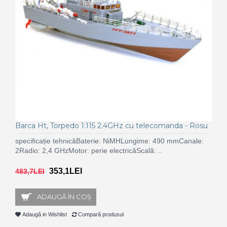
Barca Ht, Torpedo 1:115 2.4GHz cu telecomanda - Rosu
specificație tehnicăBaterie: NiMHLungime: 490 mmCanale:
2Radio: 2,4 GHzMotor: perie electricăScală: ..
353,1LEI
483,7LEI
ADAUGĂ ÎN COŞ
Adaugă in Wishlist
Compară produsul