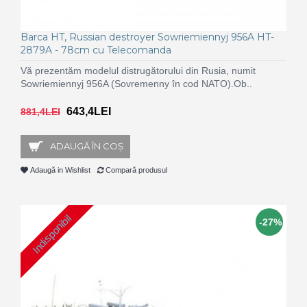
Barca HT, Russian destroyer Sowriemiennyj 956A HT-
2879A - 78cm cu Telecomanda
Vă prezentăm modelul distrugătorului din Rusia, numit
Sowriemiennyj 956A (Sovremenny în cod NATO).Ob..
643,4LEI
881,4LEI
ADAUGĂ ÎN COŞ
Adaugă in Wishlist
Compară produsul
Indisponibil
-27%