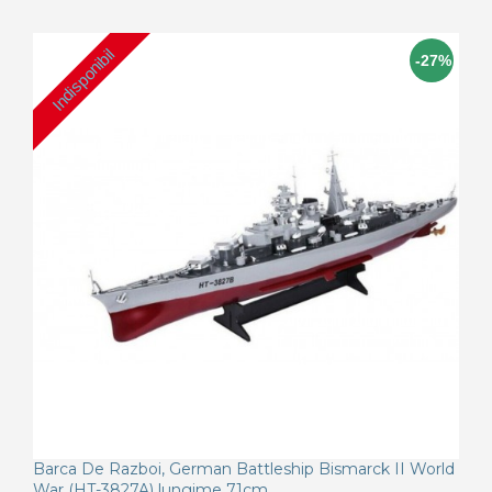
Indisponibil
-27%
Barca De Razboi, German Battleship Bismarck II World
War (HT-3827A) lungime 71cm