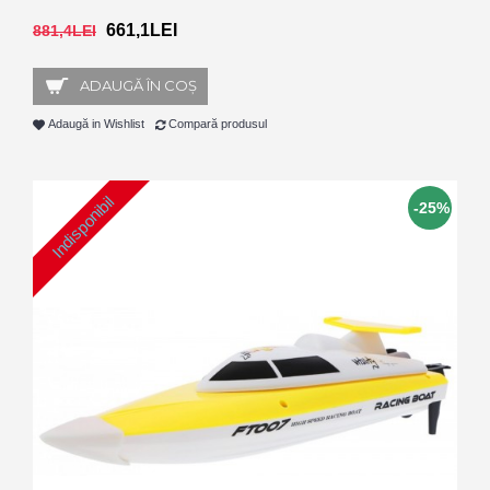
661,1LEI
881,4LEI
ADAUGĂ ÎN COŞ
Adaugă in Wishlist
Compară produsul
Indisponibil
-25%