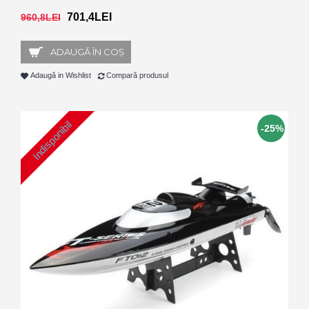
701,4LEI
960,8LEI
ADAUGĂ ÎN COŞ
Adaugă in Wishlist
Compară produsul
Indisponibil
-25%