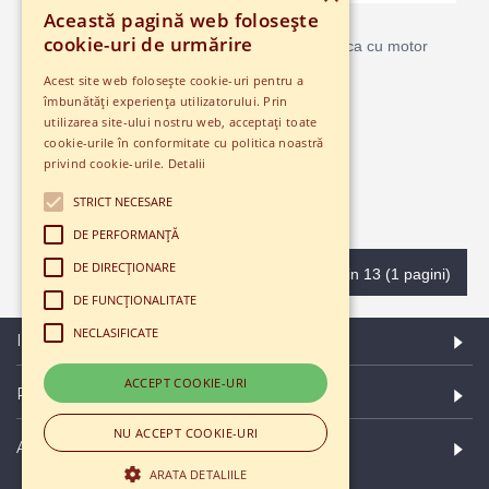
Barca de viteza FT010 cu telecomanda
Această pagină web folosește
cookie-uri de urmărire
Viteza întotdeauna uimitoare experiență - barca cu motor
FT010 atinge viteze de până la 35 kmh!..
Acest site web folosește cookie-uri pentru a
îmbunătăți experiența utilizatorului. Prin
826,6LEI
1.102,2LEI
utilizarea site-ului nostru web, acceptați toate
cookie-urile în conformitate cu politica noastră
privind cookie-urile.
Detalii
ADAUGĂ ÎN COŞ
STRICT NECESARE
Adaugă in Wishlist
Compară produsul
DE PERFORMANȚĂ
DE DIRECȚIONARE
Afişare 1 - 13 din 13 (1 pagini)
DE FUNCȚIONALITATE
NECLASIFICATE
INFORMATII
ACCEPT COOKIE-URI
PE FACEBOOK
NU ACCEPT COOKIE-URI
ABONARE LA NEWSLETTER
ARATA DETALIILE