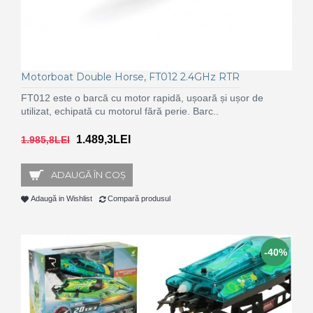
Motorboat Double Horse, FT012 2.4GHz RTR
FT012 este o barcă cu motor rapidă, ușoară și ușor de
utilizat, echipată cu motorul fără perie. Barc..
1.489,3LEI
1.985,8LEI
ADAUGĂ ÎN COŞ
Adaugă in Wishlist
Compară produsul
-40%