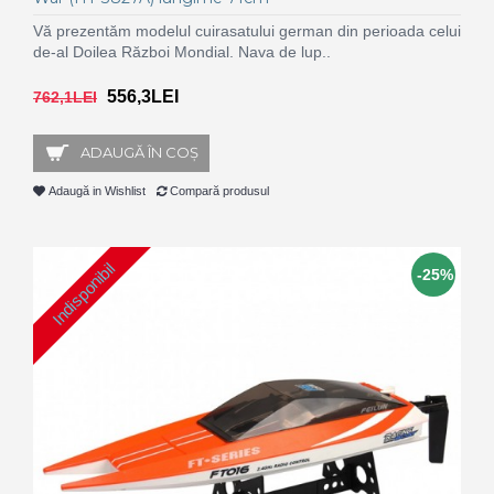
Vă prezentăm modelul cuirasatului german din perioada celui
de-al Doilea Război Mondial. Nava de lup..
556,3LEI
762,1LEI
ADAUGĂ ÎN COŞ
Adaugă in Wishlist
Compară produsul
Indisponibil
-25%