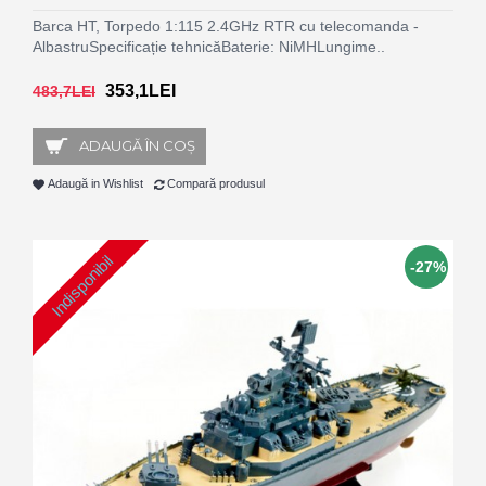
Barca HT, Torpedo 1:115 2.4GHz RTR cu telecomanda -
AlbastruSpecificație tehnicăBaterie: NiMHLungime..
353,1LEI
483,7LEI
ADAUGĂ ÎN COŞ
Adaugă in Wishlist
Compară produsul
Indisponibil
-27%